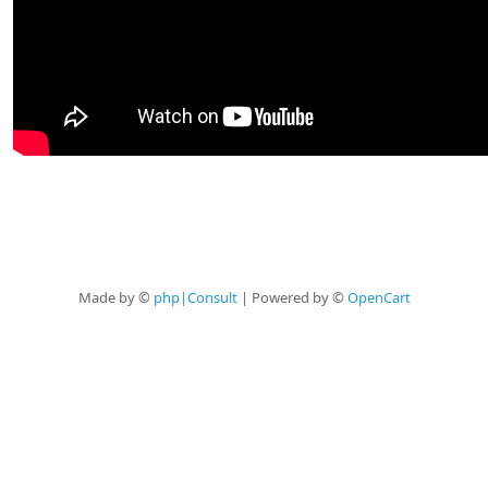
Made by ©
php|Consult
| Powered by ©
OpenCart